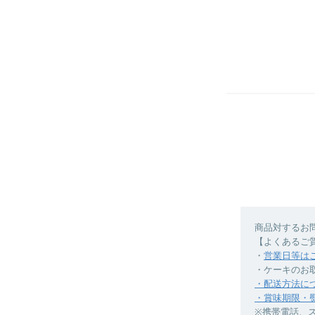
商品対するお
【よくあるご
・
営業日等は
・ケーキのお
・配送方法に
・賞味期限・
※携帯電話、